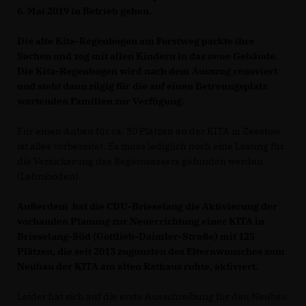
6. Mai 2019 in Betrieb gehen.
Die alte Kita-Regenbogen am Forstweg packte ihre
Sachen und zog mit allen Kindern in das neue Gebäude.
Die Kita-Regenbogen wird nach dem Ausszug renoviert
und steht dann zügig für die auf einen Betreungsplatz
wartenden Familien zur Verfügung.
Für einen Anbau für ca. 30 Plätzen an der KITA in Zeestow
ist alles vorbereitet. Es muss lediglich noch eine Lösung für
die Versickerung des Regenwassers gefunden werden
(Lehmboden).
Außerdem hat die CDU-Brieselang die Aktivierung der
vorhanden Planung zur Neuerrichtung einer KITA in
Brieselang-Süd (Gottlieb-Daimler-Straße) mit 125
Plätzen, die seit 2013 zugunsten des Elternwunsches zum
Neubau der KITA am alten Rathaus ruhte, aktiviert.
Leider hat sich auf die erste Ausschreibung für den Neubau