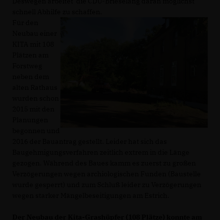
Deswegen arbeitet die CDU-Brieselang daran möglichst
schnell Abhilfe zu schaffen.
Für den
Neubau einer
KITA mit 108
Plätzen am
Forstweg
neben dem
alten Rathaus
wurden schon
2015 mit den
Planungen
begonnen und
2016 der Bauantrag gestellt. Leider hat sich das
Baugehmigungsverfahren zeitlich extrem in die Länge
gezogen. Während des Baues kamm es zuerst zu großen
Verzögerungen wegen archiologischen Funden (Baustelle
wurde gesperrt) und zum Schluß leider zu Verzögerungen
wegen starker Mängelbeseitigungen am Estrich.
Der Neubau der Kita-Grashüpfer (108 Plätze) konnte am