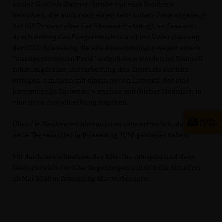
an der Gottlieb-Daimer-Straße nur eine Baufirma
beworben, die auch noch einen sehr hohen Preis angesetzt
hat (64 Prozent über der Kostenschätzung), so dass nun
durch Antrag des Bürgermeisters und mit Unterstützung
der CDU-Brieselang die alte Ausschreibung wegen einem
"unangemessenen Preis" aufgehoben worden ist.Nun soll
schleunigst eine Überarbeitung des Entwurfs der Kita
erfolgen, um dann mit einem neuen Entwurf, der eine
koventionelle Bauweise vorsehen soll (bisher Modular), in
eine neue Ausschreibung zugehen.
Über die Neubauten hinaus ist es sehr erfreulich, dass drei
neue Tagesmütter in Brieselang 2018 gestartet haben.
Mit der Inbetriebnahme der Kita-Grasshüpfer und dem
Weiterbetrieb der Kita-Regenbogen soll sich die Situation
ab Mai 2019 in Brieselang klar verbessern.