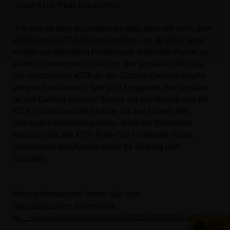
einen KITA-Platz bekommen.
Für uns ist aber außerdem wichtig, dass wir auch über
2020 hinaus KITA-Plätze schaffen, um ab 2021 nicht
wieder vor derselben Problematik fehlender Plätze zu
stehen. Deswegen wollen wir den geplanten Neubau
der zusätzlichen KITA an der Gottlieb-Daimler-Straße
dringend realisieren. Wer jetzt suggeriert, der Neubau
an der Gottlieb-Daimler-Straße sei überflüssig und die
KITA-Thälmannstraße könne nur bei Erwerb des
Gebäudes betrieben werden, reitet die Gemeinde
erneut in die alte KITA-Falle,“ so Friederike Heine,
Vorsitzende des Ausschusses für Bildung und
Soziales.
Mehr Informationen finden Sie hier:
http://ratsinfo-online.de/brieselang-
bi/___tmp/tmp/4508103616760715/16760715/00068857/57.pdf