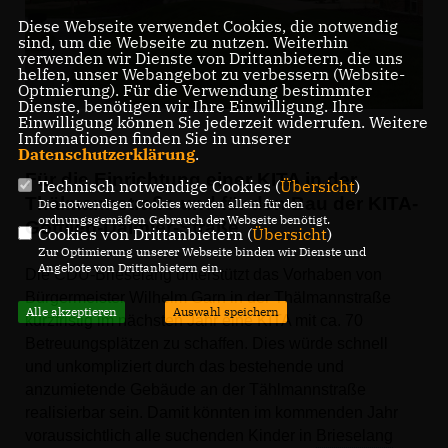
Diese Webseite verwendet Cookies, die notwendig
sind, um die Webseite zu nutzen. Weiterhin
verwenden wir Dienste von Drittanbietern, die uns
helfen, unser Webangebot zu verbessern (Website-
Optmierung). Für die Verwendung bestimmter
Dienste, benötigen wir Ihre Einwilligung. Ihre
Einwilligung können Sie jederzeit widerrufen. Weitere
Informationen finden Sie in unserer
Datenschutzerklärung
.
Für die Einrichtung einer KITA in der
Technisch notwendige Cookies (
Übersicht
)
Thälmannstraße und für den Bau der KITA-
Die notwendigen Cookies werden allein für den
ordnungsgemäßen Gebrauch der Webseite benötigt.
Gottlieb-Daimler-Straße
Cookies von Drittanbietern (
Übersicht
)
Zur Optimierung unserer Webseite binden wir Dienste und
Angebote von Drittanbietern ein.
Die CDU-Brieselang unterstützt das Vorhaben von
Bürgermeister Wilhelm Garn in der Thälmannstraße
Alle akzeptieren
Auswahl speichern
kurzfristig im nächsten Jahr eine KITA mit ca. 70
Betreuungsplätzen zu schaffen. Dies würde schnell
und unkompliziert durch das bestehende und
anzumietende Gebäude an der Tählmannstraße
realisierbar sein. Damit könnten im kommenden Jahr
voraussichtlich alle suchenden Kinder in
Brieselang