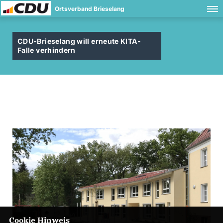
Ortsverband Brieselang
CDU-Brieselang will erneute KITA-
Falle verhindern
Cookie Hinweis