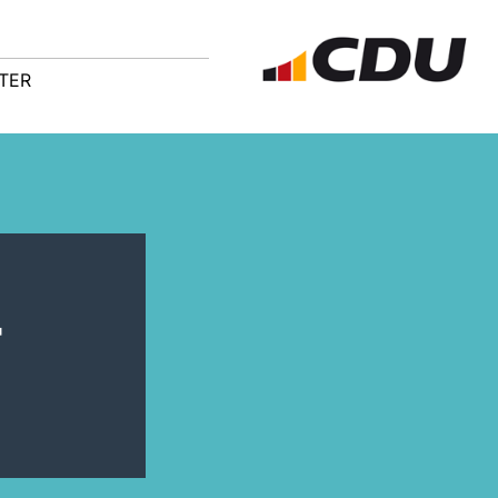
TER
-