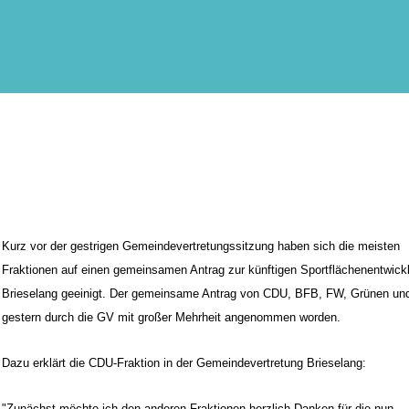
Kurz vor der gestrigen Gemeindevertretungssitzung haben sich die meisten
Fraktionen auf einen gemeinsamen Antrag zur künftigen Sportflächenentwickl
Brieselang geeinigt. Der gemeinsame Antrag von CDU, BFB, FW, Grünen un
gestern durch die GV mit großer Mehrheit angenommen worden.
Dazu erklärt die CDU-Fraktion in der Gemeindevertretung Brieselang:
"Zunächst möchte ich den anderen Fraktionen herzlich Danken für die nun