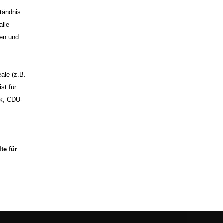
tändnis
alle
len und
eale (z.B.
st für
ck, CDU-
te für
f