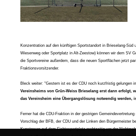
Konzentration auf den künftigen Sportstandort in Brieselang-Süd u
Wiesenweg oder Sportplatz in Alt-Zeestow) können wir dem SV Grü
die Sportvereine außerdem, dass die neuen Sportflächen jetzt pa
Fraktionsvorsitzender.
Bleck weiter: "Gestern ist es der CDU noch kurzfristig gelungen 
Vereinsheims von Grün-Weiss Brieselang erst dann erfolgt, we
das Vereinsheim eine Übergangslösung notwendig werden, is
Ferner hat die CDU-Fraktion in der gestrigen Gemeindevertretung
Vorschlag der BFB, der CDU und der Linken den Bürgermeister be
Kunstrasen auf dem Fichtesportplatz rechtzeitig vor der Nichtmeh