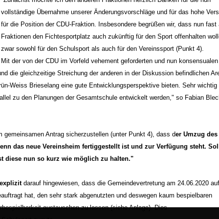
vollständige Übernahme unserer Änderungsvorschläge und für das hohe Vers
für die Position der CDU-Fraktion. Insbesondere begrüßen wir, dass nun fast 
Fraktionen den Fichtesportplatz auch zukünftig für den Sport offenhalten wol
zwar sowohl für den Schulsport als auch für den Vereinssport (Punkt 4).
Mit der von der CDU im Vorfeld vehement geforderten und nun konsensualen
nd die gleichzeitige Streichung der anderen in der Diskussion befindlichen Ar
n-Weiss Brieselang eine gute Entwicklungsperspektive bieten. Sehr wichtig i
rallel zu den Planungen der Gesamtschule entwickelt werden," so Fabian Ble
im gemeinsamen Antrag sicherzustellen (unter Punkt 4), dass d
er Umzug des
nn das neue Vereinsheim fertiggestellt ist und zur Verfügung steht. Soll
t diese nun so kurz wie möglich zu halten."
explizit
darauf hingewiesen, dass die Gemeindevertretung am 24.06.2020 au
auftragt hat, den sehr stark abgenutzten und deswegen kaum bespielbaren
rbespielbarkeit austauschen zu lassen (siehe Anlage). Dies