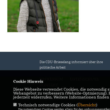
Die CDU-Brieselang informiert über ihre
politische Arbeit
IMPRESSUM
DATENSCHUTZ
Cookie Hinweis
KONTAKT
Diese Webseite verwendet Cookies, die notwendig si
Webangebot zu verbessern (Website-Optmierung). Fü
jederzeit widerrufen. Weitere Informationen finden
@2026 CDU-Brieselang
Alle Rechte vorbehalten.
Technisch notwendige Cookies (
Übersicht
)
Die notwendigen Cookies werden allein für den ordnungsgemäßen 