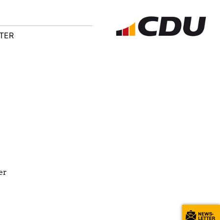
TER
er