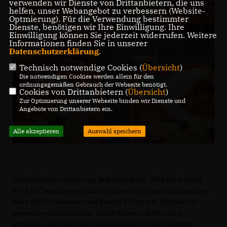
verwenden wir Dienste von Drittanbietern, die uns
helfen, unser Webangebot zu verbessern (Website-
Optmierung). Für die Verwendung bestimmter
Dienste, benötigen wir Ihre Einwilligung. Ihre
Einwilligung können Sie jederzeit widerrufen. Weitere
Informationen finden Sie in unserer
Datenschutzerklärung
.
Technisch notwendige Cookies (
Übersicht
)
Die notwendigen Cookies werden allein für den
ordnungsgemäßen Gebrauch der Webseite benötigt.
Cookies von Drittanbietern (
Übersicht
)
Zur Optimierung unserer Webseite binden wir Dienste und
Angebote von Drittanbietern ein.
Alle akzeptieren
Auswahl speichern
Die Gemeindevertretung Brieselang hat 2022 auf Antrag
der CDU beschlossen, die Schulessen zu bezuschussen, so
dass das Schulesssen auf knapp 4 Euro pro Schüler-/in
gesenkt werden konnte. Damit haben wir Familien
entlastet, die durch die Energiekrise und die Inflation