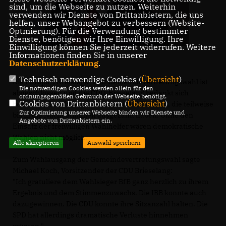
sind, um die Webseite zu nutzen. Weiterhin
verwenden wir Dienste von Drittanbietern, die uns
helfen, unser Webangebot zu verbessern (Website-
Optmierung). Für die Verwendung bestimmter
Dienste, benötigen wir Ihre Einwilligung. Ihre
Einwilligung können Sie jederzeit widerrufen. Weitere
Informationen finden Sie in unserer
Datenschutzerklärung
.
Technisch notwendige Cookies (
Übersicht
)
Die Europa-, Kreistags- und Gemeindevertretungswahl ist
Die notwendigen Cookies werden allein für den
abgeschlossen und die CDU-Brieselang bedankt sich
ordnungsgemäßen Gebrauch der Webseite benötigt.
Cookies von Drittanbietern (
Übersicht
)
besonders herzlich bei den vielen Wahlhelfern, die teilweise
Zur Optimierung unserer Webseite binden wir Dienste und
bis in die Nacht Stimmen ausgezählt haben. Ohne den
Angebote von Drittanbietern ein.
Einsatz der freiwilligen Wahlhelfer wären demokratische
Wahlen nicht möglich.
Alle akzeptieren
Auswahl speichern
Zum Wahlausgang der Gemeindevertretungswahl sagte
Michael Koch, Vorsitzender der CDU Brieselang:
"Ich gratuliere dem Wahlsieger BfB ganz herzlich zu ihrem
Ergebnis und dem Stimmenzuwachs. Die IBB konnte auch
dazugewinnen. Die CDU konnte ihre Sitzanzahl halten. Die
SPD hat allerdings dramatische Verluste hinnehmen