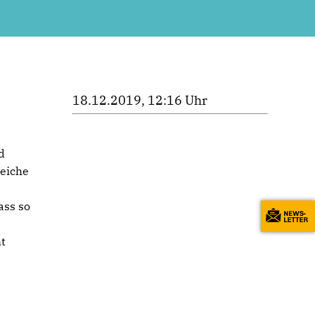
18.12.2019, 12:16 Uhr
d
reiche
ass so
ht