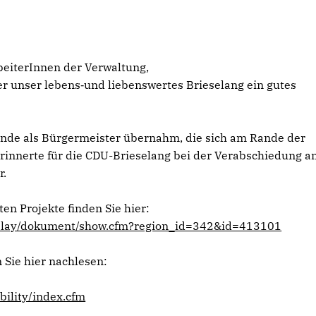
rbeiterInnen der Verwaltung,
r unser lebens‐und liebenswertes Brieselang ein gutes
inde als Bürgermeister übernahm, die sich am Rande der
rinnerte für die CDU-Brieselang bei der Verabschiedung an
r.
n Projekte finden Sie hier:
isplay/dokument/show.cfm?region_id=342&id=413101
Sie hier nachlesen:
ility/index.cfm